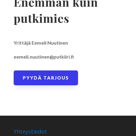
Enemmän kuin
putkimies
Yrittäjä Eemeli Nuutinen
eemeli.nuutinen@putkiiri.fi
PYYDÄ TARJOUS
Yhteystiedot