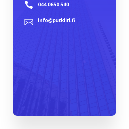

044 0650 540
info@putkiiri.fi
