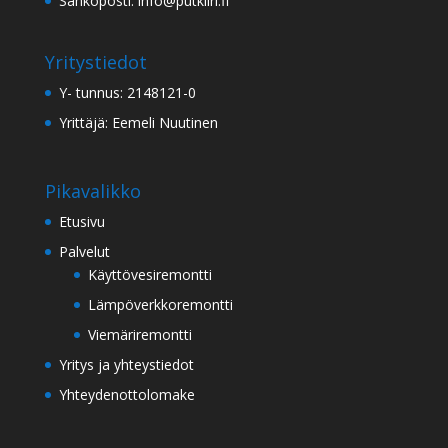
Sähköposti: info@putkiiri.fi
Yritystiedot
Y- tunnus: 2148121-0
Yrittäjä: Eemeli Nuutinen
Pikavalikko
Etusivu
Palvelut
Käyttövesiremontti
Lämpöverkkoremontti
Viemäriremontti
Yritys ja yhteystiedot
Yhteydenottolomake