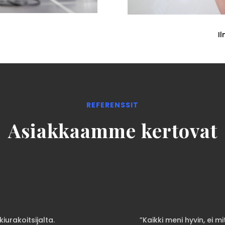
I
REFERENSSIT
Asiakkaamme kertovat
urakoitsijalta.
”Kaikki meni hyvin, ei m