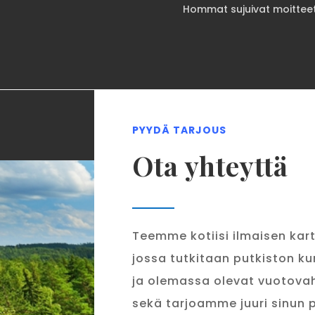
Hommat sujuivat moitteet
PYYDÄ TARJOUS
Ota yhteyttä
Teemme kotiisi ilmaisen kar
jossa tutkitaan putkiston k
ja olemassa olevat vuotovah
sekä tarjoamme juuri sinun p