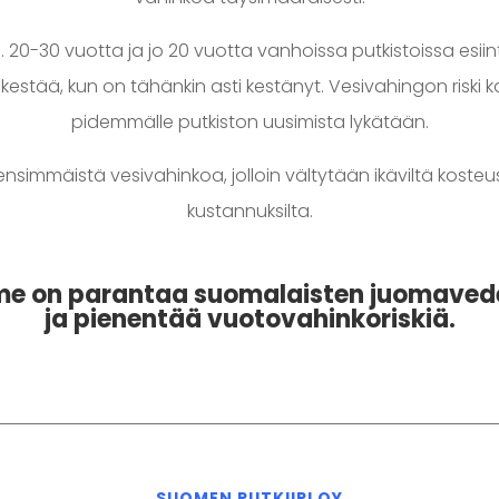
n. 20-30 vuotta ja jo 20 vuotta vanhoissa putkistoissa esii
e kestää, kun on tähänkin asti kestänyt. Vesivahingon riski 
pidemmälle putkiston uusimista lykätään.
ensimmäistä vesivahinkoa, jolloin vältytään ikäviltä kosteus
kustannuksilta.
e on parantaa suomalaisten juomaved
ja pienentää vuotovahinkoriskiä.
SUOMEN PUTKIIRI OY