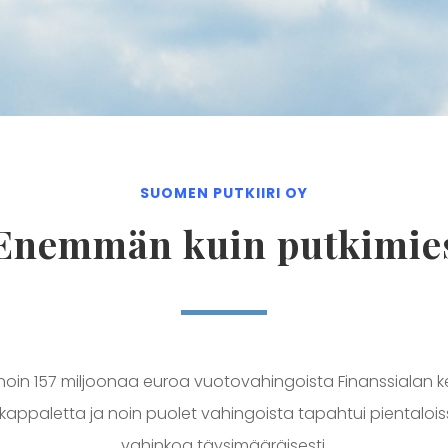
SUOMEN PUTKIIRI OY
Enemmän kuin putkimie
noin 157 miljoonaa euroa vuotovahingoista Finanssialan ke
0 kappaletta ja noin puolet vahingoista tapahtui pientaloi
vahinkoa täysimääräisesti.