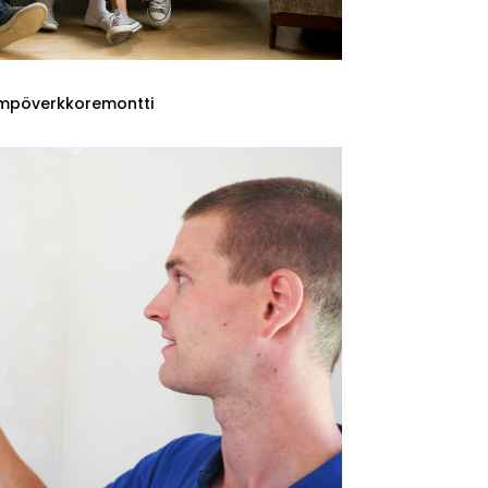
mpöverkkoremontti