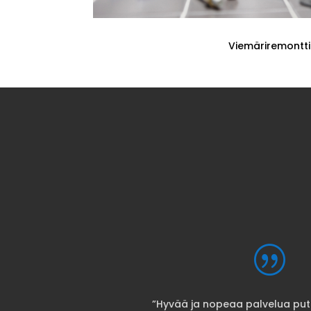
Viemäriremontti
|
”Hyvää ja nopeaa palvelua putki