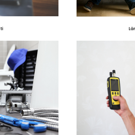
ti
Lä