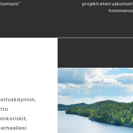
tomasti.”
projekti eteni uskomat
hommansa, 
toituskäynnin,
unto
inkoriskit,
erheellesi