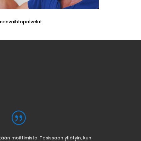
lmanvaihtopalvelut
|
itään moittimista. Tosissaan yllätyin, kun