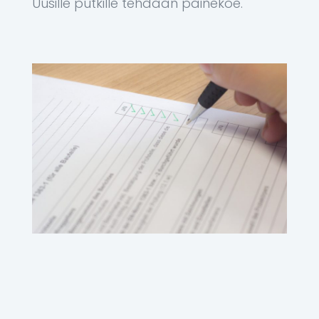
Uusille putkille tehdään painekoe.