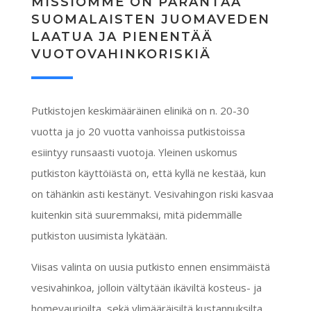
MISSIOMME ON PARANTAA
SUOMALAISTEN JUOMAVEDEN
LAATUA JA PIENENTÄÄ
VUOTOVAHINKORISKIÄ
Putkistojen keskimääräinen elinikä on n. 20-30
vuotta ja jo 20 vuotta vanhoissa putkistoissa
esiintyy runsaasti vuotoja. Yleinen uskomus
putkiston käyttöiästä on, että kyllä ne kestää, kun
on tähänkin asti kestänyt. Vesivahingon riski kasvaa
kuitenkin sitä suuremmaksi, mitä pidemmälle
putkiston uusimista lykätään.
Viisas valinta on uusia putkisto ennen ensimmäistä
vesivahinkoa, jolloin vältytään ikäviltä kosteus- ja
homevaurioilta, sekä ylimääräisiltä kustannuksilta.